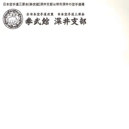
日本空手道三原会[拳武館]深井支部は堺市深井の空手道場