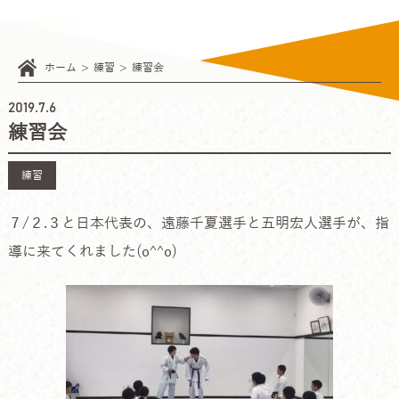
ホーム
練習
練習会
2019.7.6
練習会
練習
７/２.３と日本代表の、遠藤千夏選手と五明宏人選手が、指
導に来てくれました(o^^o)