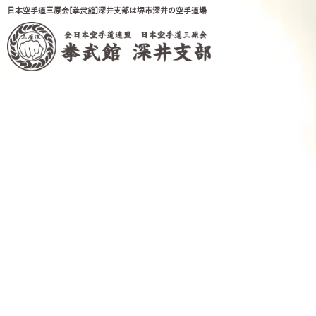
日本空手道三原会[拳武館]深井支部は堺市深井の空手道場