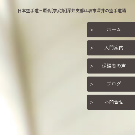
日本空手道三原会[拳武館]深井支部は堺市深井の空手道場
ホーム
入門案内
保護者の声
ブログ
お問合せ