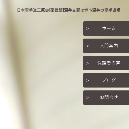
日本空手道三原会[拳武館]深井支部は堺市深井の空手道場
ホーム
入門案内
保護者の声
ブログ
お問合せ